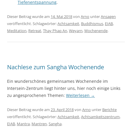
Tiefenentspannung
.
Dieser Beitrag wurde am
14. Mai 2018
von
Arno
unter
Ansagen
veröffentlicht. Schlagwörter:
Achtsamkeit
,
Buddhismus
,
EIAB
,
Meditation
,
Retreat
,
Thay Phap An
,
Weyarn
,
Wochenende
.
Nachlese zum Sangha Wochenende
Ein wunderschönes gemeinsames Wochenende im
Intersein-Zentrum liegt hinter uns, hier noch einige Links
zu angesprochenen Themen:
Weiterlesen
→
Dieser Beitrag wurde am
23. April 2018
von
Arno
unter
Berichte
veröffentlicht. Schlagwörter:
Achtsamkeit
,
Achtsamkeitszentrum
,
EIAB
,
Mantra
,
Mantren
,
Sangha
.