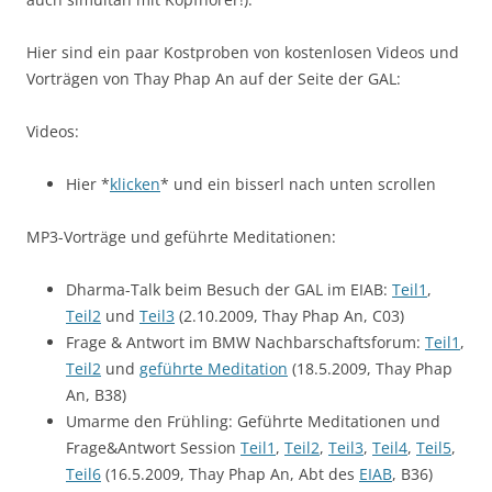
Hier sind ein paar Kostproben von kostenlosen Videos und
Vorträgen von Thay Phap An auf der Seite der GAL:
Videos:
Hier *
klicken
* und ein bisserl nach unten scrollen
MP3-Vorträge und geführte Meditationen:
Dharma-Talk beim Besuch der GAL im EIAB:
Teil1
,
Teil2
und
Teil3
(2.10.2009, Thay Phap An, C03)
Frage & Antwort im BMW Nachbarschaftsforum:
Teil1
,
Teil2
und
geführte Meditation
(18.5.2009, Thay Phap
An, B38)
Umarme den Frühling: Geführte Meditationen und
Frage&Antwort Session
Teil1
,
Teil2
,
Teil3
,
Teil4
,
Teil5
,
Teil6
(16.5.2009, Thay Phap An, Abt des
EIAB
, B36)