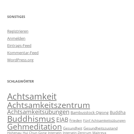
SONSTIGES
Registrieren
Anmelden
Eintrags-Feed
Kommentar-Feed
WordPress.org
SCHLAGWÖRTER
Achtsamkeit
Achtsamkeitszentrum
Achtsamkeitsübungen
Buddha
Bambusstock Qigong
Buddhismus
EIAB
Frieden
Fünf Achtsamkeitsübungen
Gehmeditation
Gesundheit
Gesundheitszustand
Hohenau
Intersein-Zentrum
Hui Chun Gong
Intersein
Maitreya