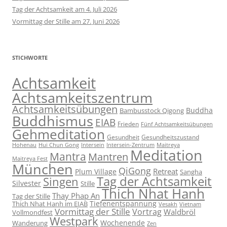
Tag der Achtsamkeit am 4. Juli 2026
Vormittag der Stille am 27. Juni 2026
STICHWORTE
Achtsamkeit
Achtsamkeitszentrum
Achtsamkeitsübungen
Buddha
Bambusstock Qigong
Buddhismus
EIAB
Frieden
Fünf Achtsamkeitsübungen
Gehmeditation
Gesundheit
Gesundheitszustand
Hohenau
Intersein-Zentrum
Hui Chun Gong
Intersein
Maitreya
Meditation
Mantra
Mantren
Maitreya Fest
München
QiGong
Retreat
Plum Village
Sangha
Tag der Achtsamkeit
Singen
Silvester
Stille
Thich Nhat Hanh
Thay Phap An
Tag der Stille
Tiefenentspannung
Thich Nhat Hanh im EIAB
Vesakh
Vietnam
Vormittag der Stille
Vortrag
Waldbröl
Vollmondfest
Westpark
Wochenende
Wanderung
Zen