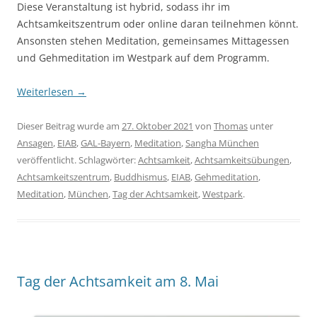
Diese Veranstaltung ist hybrid, sodass ihr im
Achtsamkeitszentrum oder online daran teilnehmen könnt.
Ansonsten stehen Meditation, gemeinsames Mittagessen
und Gehmeditation im Westpark auf dem Programm.
Weiterlesen
→
Dieser Beitrag wurde am
27. Oktober 2021
von
Thomas
unter
Ansagen
,
EIAB
,
GAL-Bayern
,
Meditation
,
Sangha München
veröffentlicht. Schlagwörter:
Achtsamkeit
,
Achtsamkeitsübungen
,
Achtsamkeitszentrum
,
Buddhismus
,
EIAB
,
Gehmeditation
,
Meditation
,
München
,
Tag der Achtsamkeit
,
Westpark
.
Tag der Achtsamkeit am 8. Mai