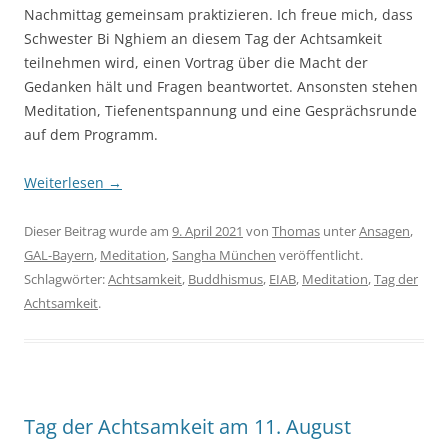
Nachmittag gemeinsam praktizieren. Ich freue mich, dass
Schwester Bi Nghiem an diesem Tag der Achtsamkeit
teilnehmen wird, einen Vortrag über die Macht der
Gedanken hält und Fragen beantwortet. Ansonsten stehen
Meditation, Tiefenentspannung und eine Gesprächsrunde
auf dem Programm.
Weiterlesen
→
Dieser Beitrag wurde am
9. April 2021
von
Thomas
unter
Ansagen
,
GAL-Bayern
,
Meditation
,
Sangha München
veröffentlicht.
Schlagwörter:
Achtsamkeit
,
Buddhismus
,
EIAB
,
Meditation
,
Tag der
Achtsamkeit
.
Tag der Achtsamkeit am 11. August