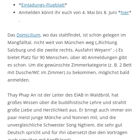
*
Einladungs-Flugblatt
*
Anmelden könnt ihr euch von 4. Mai bis 8. Juni *
hier
*
.
Das
Domicilium
, wo das stattfindet, ist schön gelegen im
Mangfalltal, nicht weit von München weg („Richtung
Salzburg und die zweite rechts, Ausfahrt Weyarn“ ;-) Es
bietet Platz für 90 Menschen, über 40 Anmeldungen gibt
es schon. Um die gewünschte Zimmerkategorie (z. B. 2 Bett
mit Dusche/WC im Zimmer) zu bekommen, möglichst bald
anmelden.
Thay Phap An ist der Leiter des EIAB in Waldbröl, hat
großes Wissen über die buddhistische Lehre und strahlt
große Liebe und Herzlichkeit aus. Er bringt auch immer ein
paar meist junge Mönche und Nonnen mit, und die
unvergleichliche Schwester Song Nghiem, die sehr gut
Deutsch spricht und für ihn übersetzt (bei den Vorträgen
auch simultan mit Kopfhörer!).