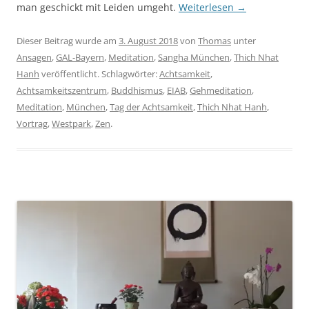
man geschickt mit Leiden umgeht.
Weiterlesen
→
Dieser Beitrag wurde am
3. August 2018
von
Thomas
unter
Ansagen
,
GAL-Bayern
,
Meditation
,
Sangha München
,
Thich Nhat
Hanh
veröffentlicht. Schlagwörter:
Achtsamkeit
,
Achtsamkeitszentrum
,
Buddhismus
,
EIAB
,
Gehmeditation
,
Meditation
,
München
,
Tag der Achtsamkeit
,
Thich Nhat Hanh
,
Vortrag
,
Westpark
,
Zen
.