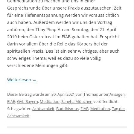
Gehmeditation zu machen und uns in einer
Gesprächsrunde über unsere Praxis auszutauschen. Zeit
für eine Tiefenentspannung werden wir voraussichtlich
auch haben. Außerdem werden wir uns den Vortrag
anhören, den Thay Phap An am Sonntag, den 21. April
2019 beim Osterretreat im EIAB gehalten hat. Er spricht
darin vor allem über die Rolle das Körpers bei der
spirituellen Praxis. Das ist ein sehr wichtiges, aber auch
schwieriges Thema, weil es dazu so viele völlig
verschiedene Meinungen gibt.
Weiterlesen
→
Dieser Beitrag wurde am
30. April 2021
von
Thomas
unter
Ansagen
,
EIAB
,
GAL-Bayern
,
Meditation
,
Sangha München
veröffentlicht.
Schlagwörter:
Achtsamkeit
,
Buddhismus
,
EIAB
,
Meditation
,
Tag der
Achtsamkeit
.