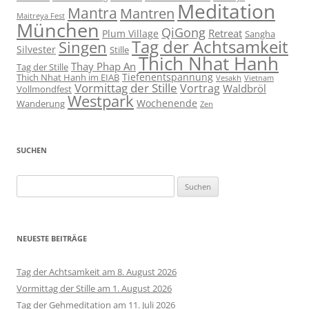
Meditation
Mantra
Mantren
Maitreya Fest
München
QiGong
Retreat
Plum Village
Sangha
Tag der Achtsamkeit
Singen
Silvester
Stille
Thich Nhat Hanh
Thay Phap An
Tag der Stille
Tiefenentspannung
Thich Nhat Hanh im EIAB
Vesakh
Vietnam
Vormittag der Stille
Vortrag
Waldbröl
Vollmondfest
Westpark
Wochenende
Wanderung
Zen
SUCHEN
Suchen
nach:
NEUESTE BEITRÄGE
Tag der Achtsamkeit am 8. August 2026
Vormittag der Stille am 1. August 2026
Tag der Gehmeditation am 11. Juli 2026