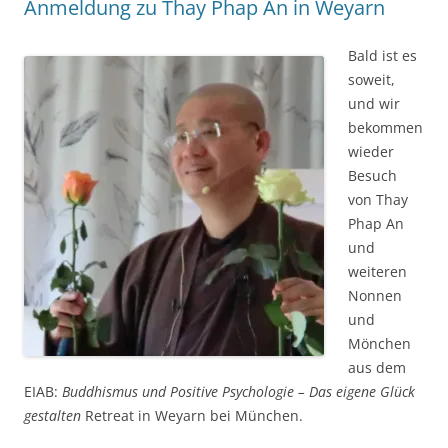
Anmeldung zu Thay Phap An in Weyarn
Bald ist es
soweit,
und wir
bekommen
wieder
Besuch
von Thay
Phap An
und
weiteren
Nonnen
und
Mönchen
aus dem
EIAB:
Buddhismus und Positive Psychologie – Das eigene Glück
gestalten
Retreat in Weyarn bei München.