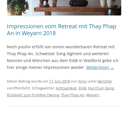
Impressionen vom Retreat mit Thay Phap
An in Weyarn 2018
Noch positiv erfüllt von einem wunderbaren Retreat mit
Thay Phap An, Schwester Song Nghiem und weiteren
Nonnen und Mönchen aus dem EIAB in Waldbröl gebe ich
hier einige meiner Impressionen wieder.
Weiterlesen
→
Dieser Beitrag wurde am
17. Juni 2018
von
Arno
unter
Berichte
veröffentlicht. Schlagwörter:
Achtsamkeit
,
EIAB
,
Hui Chun Gong
,
Rückkehr zum Frühling Qigong
,
Thay Phap An
,
Weyarn
.