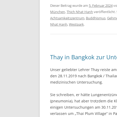
Dieser Beitrag wurde am
5. Februar 2024
v
München
,
Thich Nhat Hanh
veröffentlicht.
Achtsamkeitszentrum
,
Buddhismus
,
Gehme
Nhat Hanh
,
Westpark
.
Thay in Bangkok zur Un
Unser geliebter Lehrer Thay reiste a
den 28.11.2019 nach Bangkok / Thaila
medizinischen Untersuchung.
Sie schreiben, er hätte Lungenentzü
(pneumonia), hat aber trotzdem die Kl
einigen Untersuchungen am 30.11.20
verlassen um „Thai Plum Village“ in P