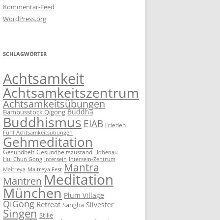
Kommentar-Feed
WordPress.org
SCHLAGWÖRTER
Achtsamkeit
Achtsamkeitszentrum
Achtsamkeitsübungen
Buddha
Bambusstock Qigong
Buddhismus
EIAB
Frieden
Fünf Achtsamkeitsübungen
Gehmeditation
Gesundheit
Gesundheitszustand
Hohenau
Intersein-Zentrum
Hui Chun Gong
Intersein
Mantra
Maitreya
Maitreya Fest
Meditation
Mantren
München
Plum Village
QiGong
Retreat
Silvester
Sangha
Singen
Stille