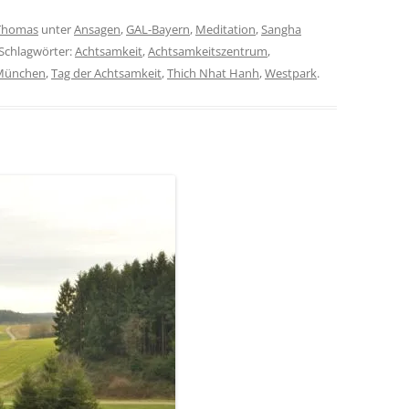
Thomas
unter
Ansagen
,
GAL-Bayern
,
Meditation
,
Sangha
 Schlagwörter:
Achtsamkeit
,
Achtsamkeitszentrum
,
München
,
Tag der Achtsamkeit
,
Thich Nhat Hanh
,
Westpark
.