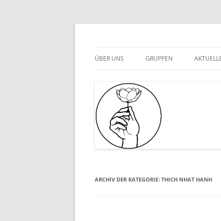
Zum
Inhalt
springen
Gemeinschaft für achtsames Leben Bayern 
GAL Bayern e.V.
ÜBER UNS
GRUPPEN
AKTUELL
ÜBER KARL SCHMIED
DATENSCHUTZERKLÄRUNG
IMPRESSUM
ARCHIV DER KATEGORIE:
THICH NHAT HANH