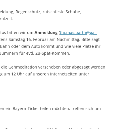
eidung, Regenschutz, rutschfeste Schuhe,
otzeit.
tos bitten wir um
Anmel­dung
(
thomas.barth@gal-
tens Sams­tag 16. Februar am Nach­mittag. Bitte sagt
r Bahn oder dem Auto kommt und wie viele Plätze ihr
-Nummern für evtl. Zu-Spät-Kommen.
 die Gehmeditation verschoben oder abgesagt wer­den
g um 12 Uhr auf unseren Internetseiten unter
 ein Bayern-Ticket teilen möchten, treffen sich um