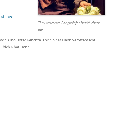
 Village
.
Thay travels to Bangkok for health check-
ups
von
Arno
unter
Berichte
,
Thich Nhat Hanh
veröffentlicht.
,
Thich Nhat Hanh
.