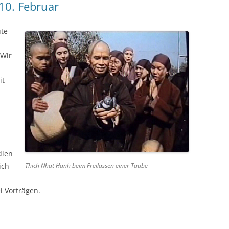
10. Februar
ute
 Wir
it
dien
ich
Thich Nhat Hanh beim Freilassen einer Taube
i Vorträgen.