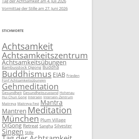
Tag der Achtsamkeit am 4. Juli 2026
Vormittag der Stille am 27. Juni 2026
STICHWORTE
Achtsamkeit
Achtsamkeitszentrum
Achtsamkeitsübungen
Buddha
Bambusstock Qigong
Buddhismus
EIAB
Frieden
Fünf Achtsamkeitsübungen
Gehmeditation
Gesundheit
Gesundheitszustand
Hohenau
Intersein-Zentrum
Hui Chun Gong
Intersein
Mantra
Maitreya
Maitreya Fest
Meditation
Mantren
München
Plum Village
QiGong
Retreat
Silvester
Sangha
Singen
Stille
Tag der Achtsamkeit