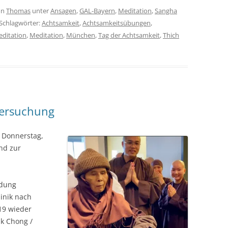
on
Thomas
unter
Ansagen
,
GAL-Bayern
,
Meditation
,
Sangha
 Schlagwörter:
Achtsamkeit
,
Achtsamkeitsübungen
,
ditation
,
Meditation
,
München
,
Tag der Achtsamkeit
,
Thich
tersuchung
m Donnerstag,
nd zur
ndung
inik nach
19 wieder
ak Chong /