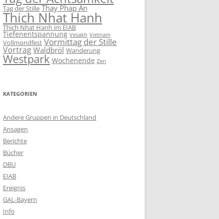
Thay Phap An
Tag der Stille
Thich Nhat Hanh
Thich Nhat Hanh im EIAB
Tiefenentspannung
Vesakh
Vietnam
Vormittag der Stille
Vollmondfest
Vortrag
Waldbröl
Wanderung
Westpark
Wochenende
Zen
KATEGORIEN
Andere Gruppen in Deutschland
Ansagen
Berichte
Bücher
DBU
EIAB
Ereignis
GAL-Bayern
Info