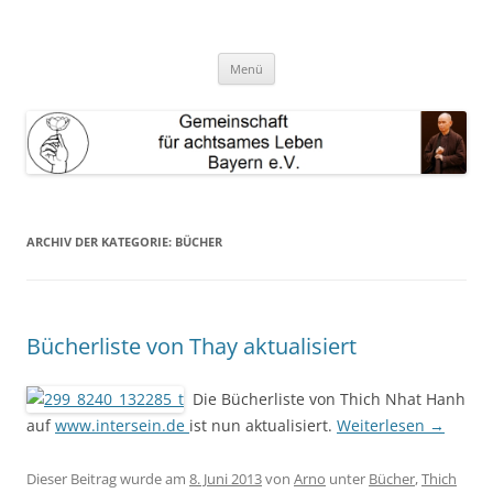
Zum
Inhalt
GAL Bayern e.V.
springen
Gemeinschaft für achtsames Leben Bayern e.V.
Menü
ARCHIV DER KATEGORIE:
BÜCHER
Bücherliste von Thay aktualisiert
Die Bücherliste von Thich Nhat Hanh
auf
www.intersein.de
ist nun aktualisiert.
Weiterlesen
→
Dieser Beitrag wurde am
8. Juni 2013
von
Arno
unter
Bücher
,
Thich