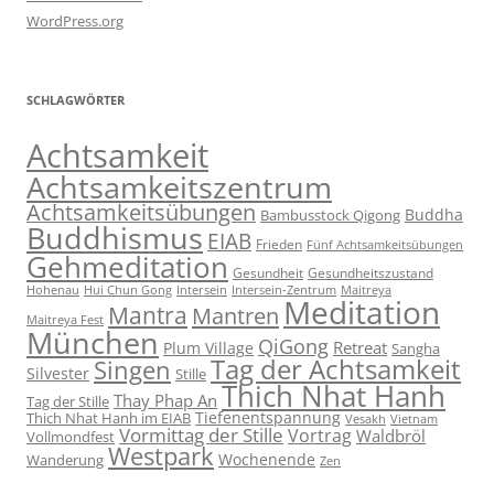
WordPress.org
SCHLAGWÖRTER
Achtsamkeit
Achtsamkeitszentrum
Achtsamkeitsübungen
Buddha
Bambusstock Qigong
Buddhismus
EIAB
Frieden
Fünf Achtsamkeitsübungen
Gehmeditation
Gesundheit
Gesundheitszustand
Hohenau
Intersein-Zentrum
Hui Chun Gong
Intersein
Maitreya
Meditation
Mantra
Mantren
Maitreya Fest
München
QiGong
Retreat
Plum Village
Sangha
Tag der Achtsamkeit
Singen
Silvester
Stille
Thich Nhat Hanh
Thay Phap An
Tag der Stille
Tiefenentspannung
Thich Nhat Hanh im EIAB
Vesakh
Vietnam
Vormittag der Stille
Vortrag
Waldbröl
Vollmondfest
Westpark
Wochenende
Wanderung
Zen