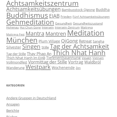
Achtsamkeitszentrum
Achtsamkeitsübungen
Buddha
Bambusstock Qigong
Buddhismus
EIAB
Frieden
Fünf Achtsamkeitsübungen
Gehmeditation
Gesundheit
Gesundheitszustand
Hohenau
Intersein-Zentrum
Hui Chun Gong
Intersein
Maitreya
Meditation
Mantra
Mantren
Maitreya Fest
München
QiGong
Retreat
Plum Village
Sangha
Tag der Achtsamkeit
Singen
Silvester
Stille
Thich Nhat Hanh
Thay Phap An
Tag der Stille
Tiefenentspannung
Thich Nhat Hanh im EIAB
Vesakh
Vietnam
Vormittag der Stille
Vortrag
Waldbröl
Vollmondfest
Westpark
Wochenende
Wanderung
Zen
KATEGORIEN
Andere Gruppen in Deutschland
Ansagen
Berichte
Bücher