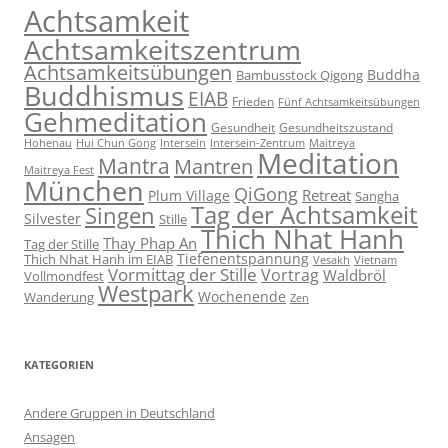
Achtsamkeit
Achtsamkeitszentrum
Achtsamkeitsübungen
Buddha
Bambusstock Qigong
Buddhismus
EIAB
Frieden
Fünf Achtsamkeitsübungen
Gehmeditation
Gesundheit
Gesundheitszustand
Hohenau
Intersein-Zentrum
Hui Chun Gong
Intersein
Maitreya
Meditation
Mantra
Mantren
Maitreya Fest
München
QiGong
Retreat
Plum Village
Sangha
Tag der Achtsamkeit
Singen
Silvester
Stille
Thich Nhat Hanh
Thay Phap An
Tag der Stille
Tiefenentspannung
Thich Nhat Hanh im EIAB
Vesakh
Vietnam
Vormittag der Stille
Vortrag
Waldbröl
Vollmondfest
Westpark
Wochenende
Wanderung
Zen
KATEGORIEN
Andere Gruppen in Deutschland
Ansagen