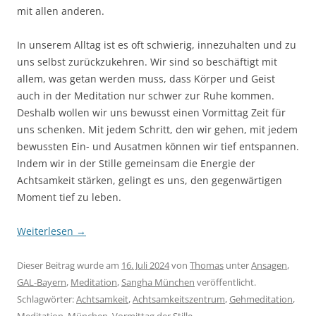
mit allen anderen.
In unserem Alltag ist es oft schwierig, innezuhalten und zu
uns selbst zurückzukehren. Wir sind so beschäftigt mit
allem, was getan werden muss, dass Körper und Geist
auch in der Meditation nur schwer zur Ruhe kommen.
Deshalb wollen wir uns bewusst einen Vormittag Zeit für
uns schenken. Mit jedem Schritt, den wir gehen, mit jedem
bewussten Ein- und Ausatmen können wir tief entspannen.
Indem wir in der Stille gemeinsam die Energie der
Achtsamkeit stärken, gelingt es uns, den gegenwärtigen
Moment tief zu leben.
Weiterlesen
→
Dieser Beitrag wurde am
16. Juli 2024
von
Thomas
unter
Ansagen
,
GAL-Bayern
,
Meditation
,
Sangha München
veröffentlicht.
Schlagwörter:
Achtsamkeit
,
Achtsamkeitszentrum
,
Gehmeditation
,
Meditation
,
München
,
Vormittag der Stille
.