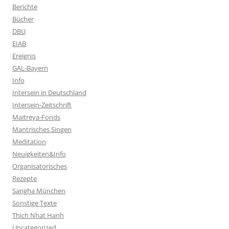
Berichte
Bücher
DBU
EIAB
Ereignis
GAL-Bayern
Info
Intersein in Deutschland
Intersein-Zeitschrift
Maitreya-Fonds
Mantrisches Singen
Meditation
Neuigkeiten&Info
Organisatorisches
Rezepte
Sangha München
Sonstige Texte
Thich Nhat Hanh
Uncategorized