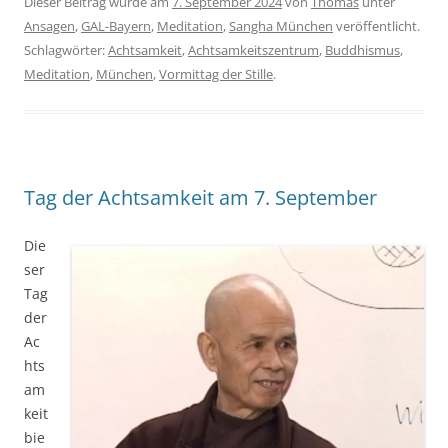
Dieser Beitrag wurde am
7. September 2024
von
Thomas
unter
Ansagen
,
GAL-Bayern
,
Meditation
,
Sangha München
veröffentlicht.
Schlagwörter:
Achtsamkeit
,
Achtsamkeitszentrum
,
Buddhismus
,
Meditation
,
München
,
Vormittag der Stille
.
Tag der Achtsamkeit am 7. September
Die
ser
Tag
der
Ac
hts
am
keit
bie