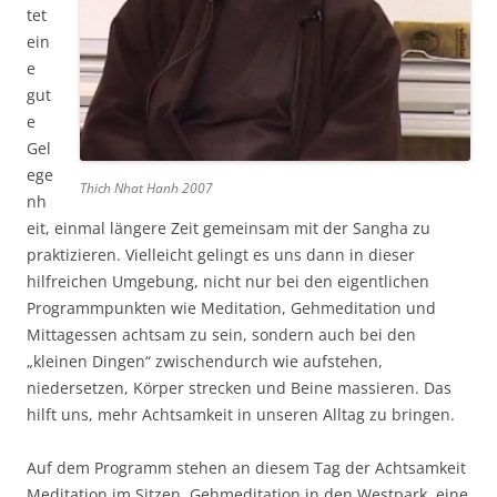
tet
ein
e
gut
e
Gel
ege
Thich Nhat Hanh 2007
nh
eit, einmal längere Zeit gemeinsam mit der Sangha zu
praktizieren. Vielleicht gelingt es uns dann in dieser
hilfreichen Umgebung, nicht nur bei den eigentlichen
Programmpunkten wie Meditation, Gehmeditation und
Mittagessen achtsam zu sein, sondern auch bei den
„kleinen Dingen“ zwischendurch wie aufstehen,
niedersetzen, Körper strecken und Beine massieren. Das
hilft uns, mehr Achtsamkeit in unseren Alltag zu bringen.
Auf dem Programm stehen an diesem Tag der Achtsamkeit
Meditation im Sitzen, Gehmeditation in den Westpark, eine