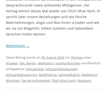
Gesprächsrunde sowie achtsames Mittagessen. Der
Vortrag kommt dieses Mal wieder von Thich Nhat Hanh. Er
spricht über unsere Beziehungen und wie falsche
Wahrnehmungen, Angst und Wut ihnen schaden und wie
wir sie mit Mitgefühl, tiefem Zuhören und liebevollem
Sprechen heilen können.
Weiterlesen
→
Dieser Beitrag wurde am
30. August 2024
von
Thomas
unter
Ansagen
,
GAL-Bayern
,
Meditation
,
Sangha München
veröffentlicht.
Schlagwörter:
Achtsamkeit
,
Achtsamkeitsübungen
,
Achtsamkeitszentrum
,
Buddhismus
,
Gehmeditation
,
Meditation
,
München
,
Tag der Achtsamkeit
,
Thich Nhat Hanh
,
Westpark
.