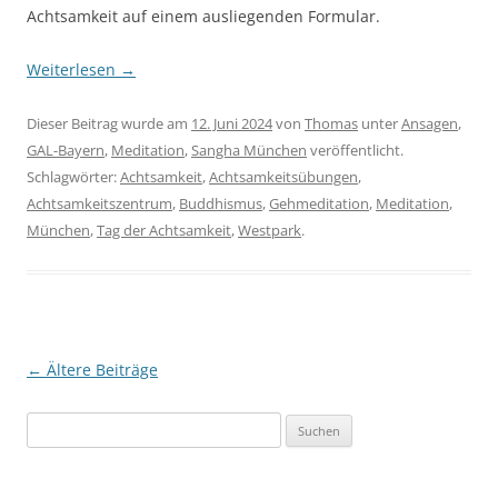
Achtsamkeit auf einem ausliegenden Formular.
Weiterlesen
→
Dieser Beitrag wurde am
12. Juni 2024
von
Thomas
unter
Ansagen
,
GAL-Bayern
,
Meditation
,
Sangha München
veröffentlicht.
Schlagwörter:
Achtsamkeit
,
Achtsamkeitsübungen
,
Achtsamkeitszentrum
,
Buddhismus
,
Gehmeditation
,
Meditation
,
München
,
Tag der Achtsamkeit
,
Westpark
.
Beitragsnavigation
←
Ältere Beiträge
Suchen
nach: