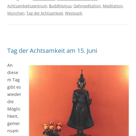
Achtsamkeitszentrum
,
Buddhismus
,
Gehmeditation
,
Meditation
,
München
,
Tag der Achtsamkeit
,
Westpark
.
Tag der Achtsamkeit am 15. Juni
An
diese
m Tag
gibt es
wieder
die
Möglic
hkeit,
gemei
nsam