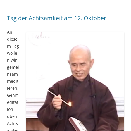
Tag der Achtsamkeit am 12. Oktober
An
diese
m Tag
wolle
n wir
gemei
nsam
medit
ieren,
Gehm
editat
ion
üben,
Achts
amkei