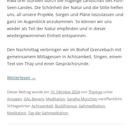
etwa drei Stunden durch die hügelige Landschaft des Fünf-
Seen-Landes. Die Schönheit der Natur und die Stille helfen
uns, all unsere Projekte, Sorgen und Pläne loszulassen und
ganz im Augenblick anzukommen. So können wir uns
wieder als Teil der Natur empfinden und in dieser
wiedergewonnenen Einheit entspannen.
Den Nachmittag verbringen wir im Biohof Grenzebach mit
gemeinsamem Mittagessen in Achtsamkeit, Singen, einem
Text von Thay und einer Gesprächsrunde.
Weiterlesen
→
Dieser Beitrag wurde am
10. Oktober 2024
von
Thomas
unter
Ansagen
,
GAL-Bayern
,
Meditation
,
Sangha München
veröffentlicht.
Schlagwörter:
Achtsamkeit
,
Buddhismus
,
Gehmeditation
,
Meditation
,
Tag der Gehmeditation
.