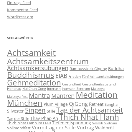
Eintrags-Feed
Kommentar-Feed
WordPress.org
SCHLAGWÖRTER
Achtsamkeit
Achtsamkeitszentrum
Achtsamkeitsübungen
Buddha
Bambusstock Qigong
Buddhismus
EIAB
Frieden
Fünf Achtsamkeitsübungen
Gehmeditation
Gesundheit
Gesundheitszustand
Hohenau
Intersein-Zentrum
Hui Chun Gong
Intersein
Maitreya
Meditation
Mantra
Mantren
Maitreya Fest
München
QiGong
Retreat
Plum Village
Sangha
Tag der Achtsamkeit
Singen
Silvester
Stille
Thich Nhat Hanh
Thay Phap An
Tag der Stille
Tiefenentspannung
Thich Nhat Hanh im EIAB
Vesakh
Vietnam
Vormittag der Stille
Vortrag
Waldbröl
Vollmondfest