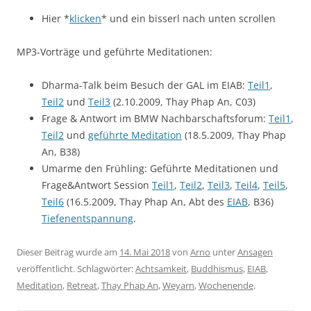
Hier *
klicken
* und ein bisserl nach unten scrollen
MP3-Vorträge und geführte Meditationen:
Dharma-Talk beim Besuch der GAL im EIAB:
Teil1
,
Teil2
und
Teil3
(2.10.2009, Thay Phap An, C03)
Frage & Antwort im BMW Nachbarschaftsforum:
Teil1
,
Teil2
und
geführte Meditation
(18.5.2009, Thay Phap
An, B38)
Umarme den Frühling: Geführte Meditationen und
Frage&Antwort Session
Teil1
,
Teil2
,
Teil3
,
Teil4
,
Teil5
,
Teil6
(16.5.2009, Thay Phap An, Abt des
EIAB
, B36)
Tiefenentspannung
.
Dieser Beitrag wurde am
14. Mai 2018
von
Arno
unter
Ansagen
veröffentlicht. Schlagwörter:
Achtsamkeit
,
Buddhismus
,
EIAB
,
Meditation
,
Retreat
,
Thay Phap An
,
Weyarn
,
Wochenende
.