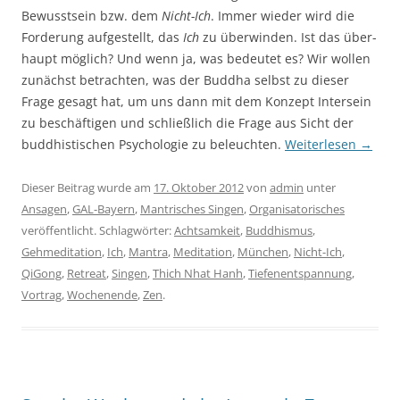
Bewusstsein bzw. dem
Nicht-Ich
. Immer wieder wird die
Forderung auf­ge­stellt, das
Ich
zu überwinden. Ist das über­
haupt mög­lich? Und wenn ja, was bedeutet es? Wir wollen
zu­nächst betrachten, was der Buddha selbst zu dieser
Frage gesagt hat, um uns dann mit dem Konzept Intersein
zu beschäftigen und schließlich die Frage aus Sicht der
buddhistischen Psychologie zu beleuchten.
Weiterlesen
→
Dieser Beitrag wurde am
17. Oktober 2012
von
admin
unter
Ansagen
,
GAL-Bayern
,
Mantrisches Singen
,
Organisatorisches
veröffentlicht. Schlagwörter:
Achtsamkeit
,
Buddhismus
,
Gehmeditation
,
Ich
,
Mantra
,
Meditation
,
München
,
Nicht-Ich
,
QiGong
,
Retreat
,
Singen
,
Thich Nhat Hanh
,
Tiefenentspannung
,
Vortrag
,
Wochenende
,
Zen
.