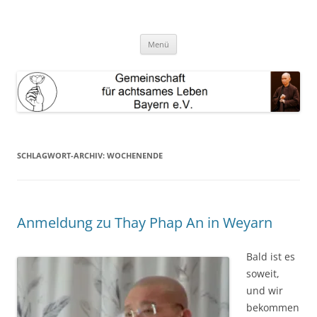
Zum
Inhalt
GAL Bayern e.V.
springen
Gemeinschaft für achtsames Leben Bayern e.V.
Menü
SCHLAGWORT-ARCHIV:
WOCHENENDE
Anmeldung zu Thay Phap An in Weyarn
Bald ist es
soweit,
und wir
bekommen