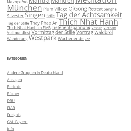
Mantra
Mantren
Maitreya Fest
München
QiGong
Retreat
Plum Village
Sangha
Tag der Achtsamkeit
Singen
Silvester
Stille
Thich Nhat Hanh
Thay Phap An
Tag der Stille
Tiefenentspannung
Thich Nhat Hanh im EIAB
Vesakh
Vietnam
Vormittag der Stille
Vortrag
Waldbröl
Vollmondfest
Westpark
Wochenende
Wanderung
Zen
KATEGORIEN
Andere Gruppen in Deutschland
Ansagen
Berichte
Bücher
DBU
EIAB
Ereignis
GAL-Bayern
Info