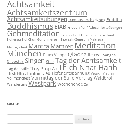
Achtsamkeit
Achtsamkeitszentrum
Achtsamkeitsübungen
Buddha
Bambusstock Qigong
Buddhismus
EIAB
Frieden
Fünf Achtsamkeitsübungen
Gehmeditation
Gesundheit
Gesundheitszustand
Hohenau
Intersein-Zentrum
Hui Chun Gong
Intersein
Maitreya
Meditation
Mantra
Mantren
Maitreya Fest
München
QiGong
Retreat
Plum Village
Sangha
Tag der Achtsamkeit
Singen
Silvester
Stille
Thich Nhat Hanh
Thay Phap An
Tag der Stille
Tiefenentspannung
Thich Nhat Hanh im EIAB
Vesakh
Vietnam
Vormittag der Stille
Vortrag
Waldbröl
Vollmondfest
Westpark
Wochenende
Wanderung
Zen
SUCHEN
Suchen
nach: