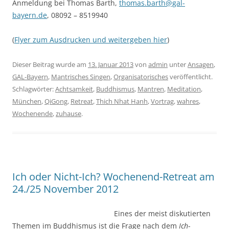
Anmeldung bei Thomas Barth,
thomas.barth@gal-
bayern.de
, 08092 – 8519940
(
Flyer zum Ausdrucken und weitergeben hier
)
Dieser Beitrag wurde am
13. Januar 2013
von
admin
unter
Ansagen
,
GAL-Bayern
,
Mantrisches Singen
,
Organisatorisches
veröffentlicht.
Schlagwörter:
Achtsamkeit
,
Buddhismus
,
Mantren
,
Meditation
,
München
,
QiGong
,
Retreat
,
Thich Nhat Hanh
,
Vortrag
,
wahres
,
Wochenende
,
zuhause
.
Ich oder Nicht-Ich? Wochenend-Retreat am
24./25 November 2012
Eines der meist diskutierten
Themen im Buddhismus ist die Frage nach dem
Ich
-