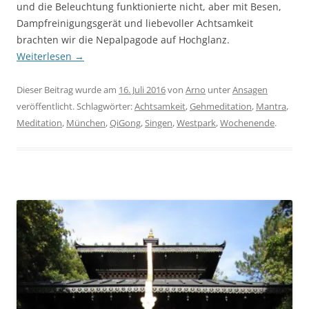
und die Beleuchtung funktionierte nicht, aber mit Besen,
Dampfreinigungsgerät und liebevoller Achtsamkeit
brachten wir die Nepalpagode auf Hochglanz.
Weiterlesen
→
Dieser Beitrag wurde am
16. Juli 2016
von
Arno
unter
Ansagen
veröffentlicht. Schlagwörter:
Achtsamkeit
,
Gehmeditation
,
Mantra
,
Meditation
,
München
,
QiGong
,
Singen
,
Westpark
,
Wochenende
.