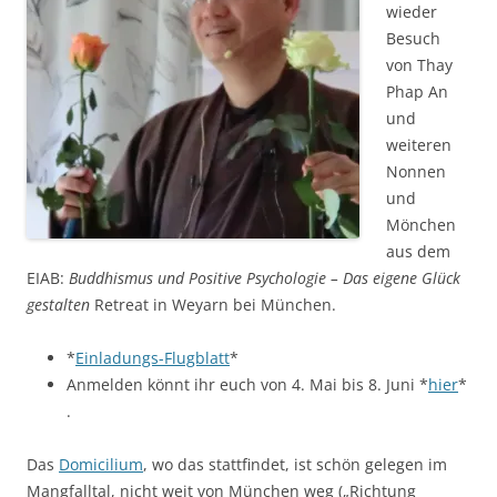
wieder
Besuch
von Thay
Phap An
und
weiteren
Nonnen
und
Mönchen
aus dem
EIAB:
Buddhismus und Positive Psychologie – Das eigene Glück
gestalten
Retreat in Weyarn bei München.
*
Einladungs-Flugblatt
*
Anmelden könnt ihr euch von 4. Mai bis 8. Juni *
hier
*
.
Das
Domicilium
, wo das stattfindet, ist schön gelegen im
Mangfalltal, nicht weit von München weg („Richtung