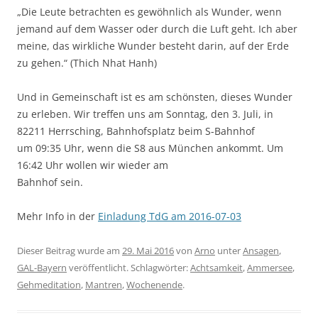
„Die Leute betrachten es gewöhnlich als Wunder, wenn
jemand auf dem Wasser oder durch die Luft geht. Ich aber
meine, das wirkliche Wunder besteht darin, auf der Erde
zu gehen.“ (Thich Nhat Hanh)
Und in Gemeinschaft ist es am schönsten, dieses Wunder
zu erleben. Wir treffen uns am Sonntag, den 3. Juli, in
82211 Herrsching, Bahnhofsplatz beim S-Bahnhof
um 09:35 Uhr, wenn die S8 aus München ankommt. Um
16:42 Uhr wollen wir wieder am
Bahnhof sein.
Mehr Info in der
Einladung TdG am 2016-07-03
Dieser Beitrag wurde am
29. Mai 2016
von
Arno
unter
Ansagen
,
GAL-Bayern
veröffentlicht. Schlagwörter:
Achtsamkeit
,
Ammersee
,
Gehmeditation
,
Mantren
,
Wochenende
.