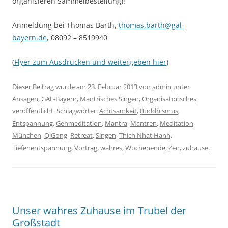
organisieren Sammelbestellung)!
Anmeldung bei Thomas Barth,
thomas.barth@gal-
bayern.de
, 08092 – 8519940
(
Flyer zum Ausdrucken und weitergeben hier
)
Dieser Beitrag wurde am
23. Februar 2013
von
admin
unter
Ansagen
,
GAL-Bayern
,
Mantrisches Singen
,
Organisatorisches
veröffentlicht. Schlagwörter:
Achtsamkeit
,
Buddhismus
,
Entspannung
,
Gehmeditation
,
Mantra
,
Mantren
,
Meditation
,
München
,
QiGong
,
Retreat
,
Singen
,
Thich Nhat Hanh
,
Tiefenentspannung
,
Vortrag
,
wahres
,
Wochenende
,
Zen
,
zuhause
.
Unser wahres Zuhause im Trubel der
Großstadt