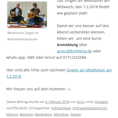
Das Singen als Meditation am
Mittwoch, den 7.2.2018 findet
wie geplant statt!
Damit wir uns besser auf den
Abend vorbereiten können,
Mantrisches Singen im
bitten wir um eine kurze
Achtsamkeitszentrum
Anmeldung
über
arno.elfert@gmx.de
oder
whats-app, SMS oder Anruf auf 01712222584 .
Hier sind alle Infos zum nächsten
Singen als Meditation am
7.2.2018
Wir freuen uns auf dein Kommen :-)
Dieser Beitrag wurde am
6. Februar 2018
von
Arno
unter
Ansagen
veröffentlicht. Schlagwörter:
Achtsamkeit
,
Achtsamkeitszentrum
,
Mantra
,
Mantren
,
Meditation
,
München
,
Singen
.