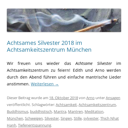
Achtsames Silvester 2018 im
Achtsamkeitszentrum München
Wir freuen uns wieder das
Achtsame Silvester
im
Achtsamkeitszentrum zu feiern! Edith und Arno werden
durch den Abend führen und einfache mantrische Lieder
anstimmen.
Weiterlesen
→
Dieser Beitrag wurde am
18. Oktober 2018
von
Arno
unter
Ansagen
veröffentlicht. Schlagwörter:
Achtsamkeit
,
Achtsamkeitszentrum
,
Buddhismus
,
buddhistisch
,
Mantra
,
Mantren
,
Meditation
,
München
,
Schweigen
,
Silvester
,
Singen
,
Stille
,
sylvester
,
Thich Nhat
Hanh
,
Tiefenentspannung
.