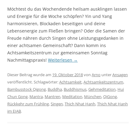
Möchtest du das Wochendende heilsam ausklingen lassen
und Energie für die Woche schöpfen? Yin und Yang
harmonisieren, Blockaden beseitigen und deine
Lebensenergie zum Fließen bringen? Oder die Samen der
Freude nähren durch Singen ohne Leistungsgedanken in
einer achtsamen Gemeinschaft? Dann komm ins
Achtsamkeitszentrum zur gemeinsamen Sonntag
Nachmittagspraxis!
Weiterlesen
→
Dieser Beitrag wurde am
19. Oktober 2018
von
Arno
unter
Ansagen
veröffentlicht. Schlagwörter:
Achtsamkeit
,
Achtsamkeitszentrum
,
Bambusstock Qigong
,
Buddha
,
Buddhismus
,
Gehmeditation
,
Hui
Chun Gong
,
Mantra
,
Mantren
,
Meditation
,
München
,
QiGong
,
Rückkehr zum Frühling
,
Singen
,
Thich Nhat Hanh
,
Thich Nhat Hanh
im EIAB
.