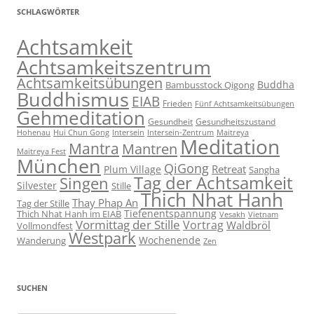
SCHLAGWÖRTER
Achtsamkeit
Achtsamkeitszentrum
Achtsamkeitsübungen
Buddha
Bambusstock Qigong
Buddhismus
EIAB
Frieden
Fünf Achtsamkeitsübungen
Gehmeditation
Gesundheit
Gesundheitszustand
Hohenau
Intersein-Zentrum
Hui Chun Gong
Intersein
Maitreya
Meditation
Mantra
Mantren
Maitreya Fest
München
QiGong
Retreat
Plum Village
Sangha
Tag der Achtsamkeit
Singen
Silvester
Stille
Thich Nhat Hanh
Thay Phap An
Tag der Stille
Tiefenentspannung
Thich Nhat Hanh im EIAB
Vesakh
Vietnam
Vormittag der Stille
Vortrag
Waldbröl
Vollmondfest
Westpark
Wochenende
Wanderung
Zen
SUCHEN