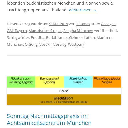
lebenden buddhistischen Mönchen und Nonnen sowie
Trachtengruppen aus Thailand.
Weiterlesen
→
Dieser Beitrag wurde am
9. Mai 2019
von
Thomas
unter
Ansagen
,
GAL-Bayern
,
Mantrisches Singen
,
Sangha München
veröffentlicht.
Schlagwörter:
Buddha
,
Buddhismus
,
Gehmeditation
,
Mantren
,
München
,
QiGong
,
Vesakh
,
Vortrag
,
Westpark
.
Sonntag Nachmittagspraxis im
Achtsamkeitszentrum München