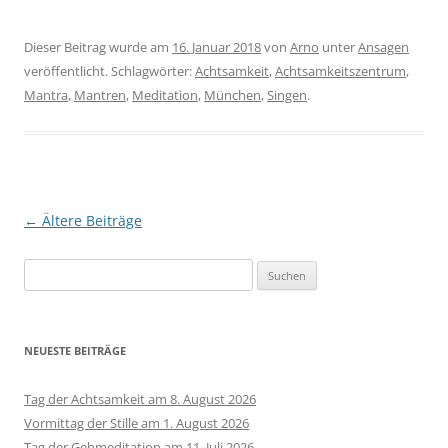
Dieser Beitrag wurde am
16. Januar 2018
von
Arno
unter
Ansagen
veröffentlicht. Schlagwörter:
Achtsamkeit
,
Achtsamkeitszentrum
,
Mantra
,
Mantren
,
Meditation
,
München
,
Singen
.
Beitragsnavigation
←
Ältere Beiträge
Suchen
nach:
NEUESTE BEITRÄGE
Tag der Achtsamkeit am 8. August 2026
Vormittag der Stille am 1. August 2026
Tag der Gehmeditation am 11. Juli 2026