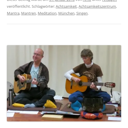
veröffentlicht. Schlagwörter:
Achtsamkeit
,
Achtsamkeitszentrum
,
Mantra
,
Mantren
,
Meditation
,
München
,
Singen
.