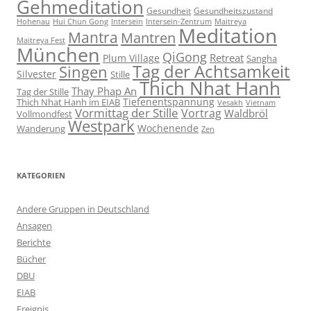
Gehmeditation
Gesundheit
Gesundheitszustand
Hohenau
Intersein-Zentrum
Hui Chun Gong
Intersein
Maitreya
Meditation
Mantra
Mantren
Maitreya Fest
München
QiGong
Retreat
Plum Village
Sangha
Tag der Achtsamkeit
Singen
Silvester
Stille
Thich Nhat Hanh
Thay Phap An
Tag der Stille
Tiefenentspannung
Thich Nhat Hanh im EIAB
Vesakh
Vietnam
Vormittag der Stille
Vortrag
Waldbröl
Vollmondfest
Westpark
Wochenende
Wanderung
Zen
KATEGORIEN
Andere Gruppen in Deutschland
Ansagen
Berichte
Bücher
DBU
EIAB
Ereignis