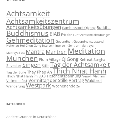
STICHWORTE
Achtsamkeit
Achtsamkeitszentrum
Achtsamkeitsübungen
Buddha
Bambusstock Qigong
Buddhismus
EIAB
Frieden
Fünf Achtsamkeitsübungen
Gehmeditation
Gesundheit
Gesundheitszustand
Hohenau
Intersein-Zentrum
Hui Chun Gong
Intersein
Maitreya
Meditation
Mantra
Mantren
Maitreya Fest
München
QiGong
Retreat
Plum Village
Sangha
Tag der Achtsamkeit
Singen
Silvester
Stille
Thich Nhat Hanh
Thay Phap An
Tag der Stille
Tiefenentspannung
Thich Nhat Hanh im EIAB
Vesakh
Vietnam
Vormittag der Stille
Vortrag
Waldbröl
Vollmondfest
Westpark
Wochenende
Wanderung
Zen
KATEGORIEN
Andere Gruppen in Deutschland