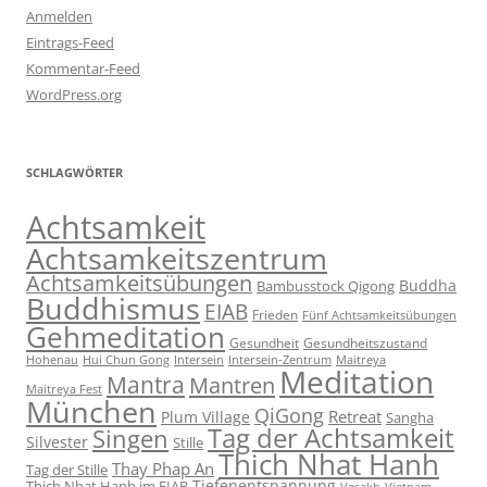
Anmelden
Eintrags-Feed
Kommentar-Feed
WordPress.org
SCHLAGWÖRTER
Achtsamkeit
Achtsamkeitszentrum
Achtsamkeitsübungen
Buddha
Bambusstock Qigong
Buddhismus
EIAB
Frieden
Fünf Achtsamkeitsübungen
Gehmeditation
Gesundheit
Gesundheitszustand
Hohenau
Intersein-Zentrum
Hui Chun Gong
Intersein
Maitreya
Meditation
Mantra
Mantren
Maitreya Fest
München
QiGong
Retreat
Plum Village
Sangha
Tag der Achtsamkeit
Singen
Silvester
Stille
Thich Nhat Hanh
Thay Phap An
Tag der Stille
Tiefenentspannung
Thich Nhat Hanh im EIAB
Vesakh
Vietnam