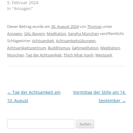
5. Februar 2024
In "Ansagen"
Dieser Beitrag wurde am
30. August 2024
von
Thomas
unter
Ansagen
,
GAL-Bayern
,
Meditation
,
Sangha München
veröffentlicht.
Schlagwörter:
Achtsamkeit
,
Achtsamkeitsübungen
,
Achtsamkeitszentrum
,
Buddhismus
,
Gehmeditation
,
Meditation
,
München
,
Tag der Achtsamkeit
,
Thich Nhat Hanh
,
Westpark
.
Beitragsnavigation
←
Tag der Achtsamkeit am
Vormittag der Stille am 14.
10. August
September
→
Suchen
nach: