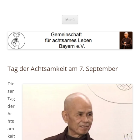
Zum
Inhalt
GAL Bayern e.V.
springen
Gemeinschaft für achtsames Leben Bayern e.V.
Menü
Tag der Achtsamkeit am 7. September
Die
ser
Tag
der
Ac
hts
am
keit