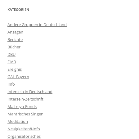
KATEGORIEN
Andere Gruppen in Deutschland
Ansagen
Berichte
Bücher
DBU
EIAB
Ereignis
GAL-Bayern
Info
Intersein in Deutschland
Intersein-Zeitschrift
Maitreya-Fonds
Mantrisches Singen
Meditation
Neuigkeiten&Info
Organisatorisches