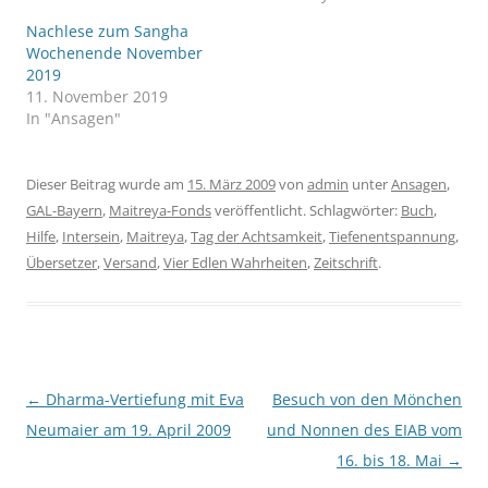
Nachlese zum Sangha
Wochenende November
2019
11. November 2019
In "Ansagen"
Dieser Beitrag wurde am
15. März 2009
von
admin
unter
Ansagen
,
GAL-Bayern
,
Maitreya-Fonds
veröffentlicht. Schlagwörter:
Buch
,
Hilfe
,
Intersein
,
Maitreya
,
Tag der Achtsamkeit
,
Tiefenentspannung
,
Übersetzer
,
Versand
,
Vier Edlen Wahrheiten
,
Zeitschrift
.
Beitragsnavigation
←
Dharma-Vertiefung mit Eva
Besuch von den Mönchen
Neumaier am 19. April 2009
und Nonnen des EIAB vom
16. bis 18. Mai
→