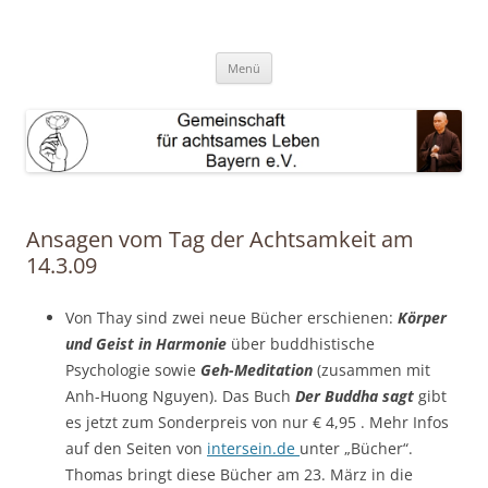
Zum
Inhalt
GAL Bayern e.V.
springen
Gemeinschaft für achtsames Leben Bayern e.V.
Menü
Ansagen vom Tag der Achtsamkeit am
14.3.09
Von Thay sind zwei neue Bücher erschienen:
Körper
und Geist in Harmonie
über buddhistische
Psychologie sowie
Geh-Meditation
(zusammen mit
Anh-Huong Nguyen
). Das Buch
Der Buddha sagt
gibt
es jetzt zum Sonderpreis von nur € 4,95 . Mehr Infos
auf den Seiten von
intersein.de
unter „Bücher“.
Thomas bringt diese Bücher am 23. März in die