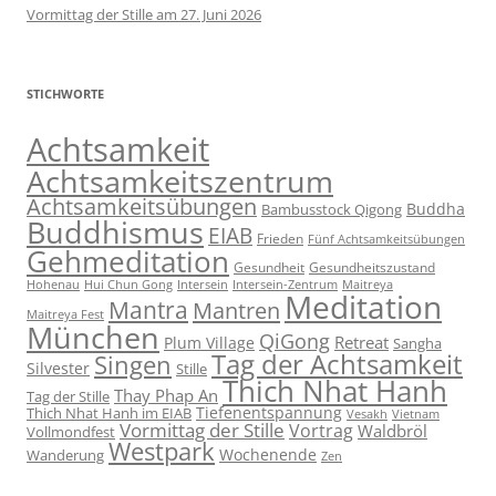
Vormittag der Stille am 27. Juni 2026
STICHWORTE
Achtsamkeit
Achtsamkeitszentrum
Achtsamkeitsübungen
Buddha
Bambusstock Qigong
Buddhismus
EIAB
Frieden
Fünf Achtsamkeitsübungen
Gehmeditation
Gesundheit
Gesundheitszustand
Hohenau
Intersein-Zentrum
Hui Chun Gong
Intersein
Maitreya
Meditation
Mantra
Mantren
Maitreya Fest
München
QiGong
Retreat
Plum Village
Sangha
Tag der Achtsamkeit
Singen
Silvester
Stille
Thich Nhat Hanh
Thay Phap An
Tag der Stille
Tiefenentspannung
Thich Nhat Hanh im EIAB
Vesakh
Vietnam
Vormittag der Stille
Vortrag
Waldbröl
Vollmondfest
Westpark
Wochenende
Wanderung
Zen