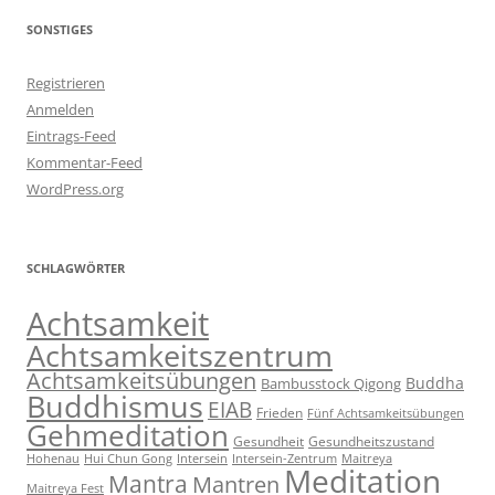
SONSTIGES
Registrieren
Anmelden
Eintrags-Feed
Kommentar-Feed
WordPress.org
SCHLAGWÖRTER
Achtsamkeit
Achtsamkeitszentrum
Achtsamkeitsübungen
Buddha
Bambusstock Qigong
Buddhismus
EIAB
Frieden
Fünf Achtsamkeitsübungen
Gehmeditation
Gesundheit
Gesundheitszustand
Hohenau
Intersein-Zentrum
Hui Chun Gong
Intersein
Maitreya
Meditation
Mantra
Mantren
Maitreya Fest