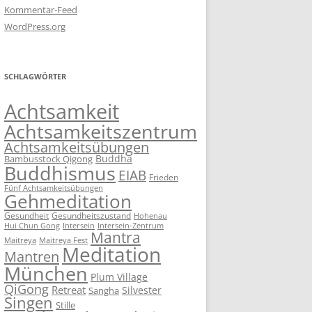
Kommentar-Feed
WordPress.org
SCHLAGWÖRTER
Achtsamkeit
Achtsamkeitszentrum
Achtsamkeitsübungen
Buddha
Bambusstock Qigong
Buddhismus
EIAB
Frieden
Fünf Achtsamkeitsübungen
Gehmeditation
Gesundheit
Gesundheitszustand
Hohenau
Intersein-Zentrum
Hui Chun Gong
Intersein
Mantra
Maitreya
Maitreya Fest
Meditation
Mantren
München
Plum Village
QiGong
Retreat
Silvester
Sangha
Singen
Stille