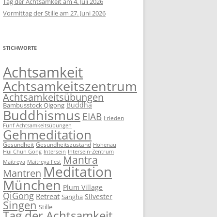
Tag der Achtsamkeit am 4. Juli 2026
Vormittag der Stille am 27. Juni 2026
STICHWORTE
Achtsamkeit
Achtsamkeitszentrum
Achtsamkeitsübungen
Buddha
Bambusstock Qigong
Buddhismus
EIAB
Frieden
Fünf Achtsamkeitsübungen
Gehmeditation
Gesundheit
Gesundheitszustand
Hohenau
Intersein-Zentrum
Hui Chun Gong
Intersein
Mantra
Maitreya
Maitreya Fest
Meditation
Mantren
München
Plum Village
QiGong
Retreat
Silvester
Sangha
Singen
Stille
Tag der Achtsamkeit