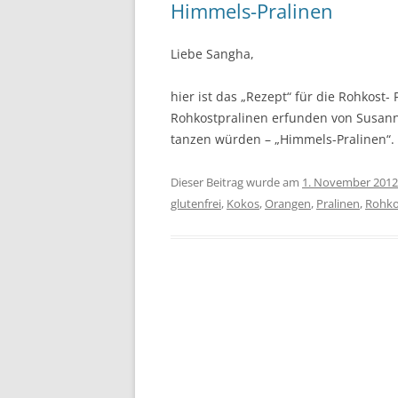
Himmels-Pralinen
Liebe Sangha,
hier ist das „Rezept“ für die Rohkost
Rohkostpralinen erfunden von Susan
tanzen würden – „Himmels-Pralinen“. 
Dieser Beitrag wurde am
1. November 2012
glutenfrei
,
Kokos
,
Orangen
,
Pralinen
,
Rohko