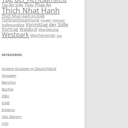
Thay Phap An
Tag der Stille
Thich Nhat Hanh
Thich Nhat Hanh im EIAB
Tiefenentspannung
Vesakh
Vietnam
Vormittag der Stille
Vollmondfest
Vortrag
Waldbröl
Wanderung
Westpark
Wochenende
Zen
KATEGORIEN
Andere Gruppen in Deutschland
Ansagen
Berichte
Bücher
DBU
EIAB
Ereignis
GAL-Bayern
Info