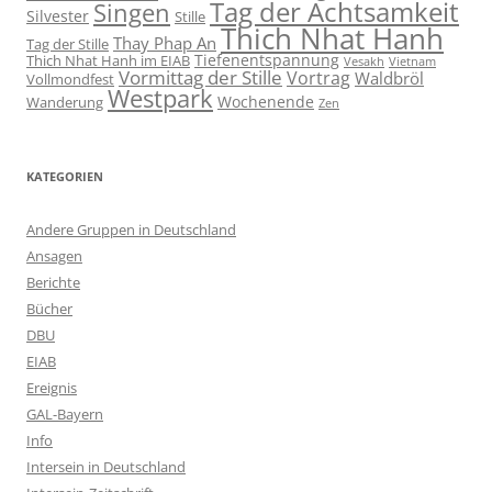
Tag der Achtsamkeit
Singen
Silvester
Stille
Thich Nhat Hanh
Thay Phap An
Tag der Stille
Tiefenentspannung
Thich Nhat Hanh im EIAB
Vesakh
Vietnam
Vormittag der Stille
Vortrag
Waldbröl
Vollmondfest
Westpark
Wochenende
Wanderung
Zen
KATEGORIEN
Andere Gruppen in Deutschland
Ansagen
Berichte
Bücher
DBU
EIAB
Ereignis
GAL-Bayern
Info
Intersein in Deutschland