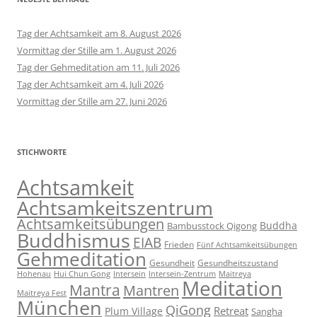
Tag der Achtsamkeit am 8. August 2026
Vormittag der Stille am 1. August 2026
Tag der Gehmeditation am 11. Juli 2026
Tag der Achtsamkeit am 4. Juli 2026
Vormittag der Stille am 27. Juni 2026
STICHWORTE
Achtsamkeit
Achtsamkeitszentrum
Achtsamkeitsübungen
Buddha
Bambusstock Qigong
Buddhismus
EIAB
Frieden
Fünf Achtsamkeitsübungen
Gehmeditation
Gesundheit
Gesundheitszustand
Hohenau
Intersein-Zentrum
Hui Chun Gong
Intersein
Maitreya
Meditation
Mantra
Mantren
Maitreya Fest
München
QiGong
Retreat
Plum Village
Sangha