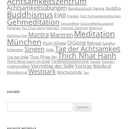
Achtsamkeitszentrum
Achtsamkeitsübungen
Buddha
Bambusstock Qigong
Buddhismus
EIAB
Frieden
Fünf Achtsamkeitsübungen
Gehmeditation
Gesundheit
Gesundheitszustand
Hohenau
Intersein-Zentrum
Hui Chun Gong
Intersein
Maitreya
Meditation
Mantra
Mantren
Maitreya Fest
München
QiGong
Retreat
Plum Village
Sangha
Tag der Achtsamkeit
Singen
Silvester
Stille
Thich Nhat Hanh
Thay Phap An
Tag der Stille
Tiefenentspannung
Thich Nhat Hanh im EIAB
Vesakh
Vietnam
Vormittag der Stille
Vortrag
Waldbröl
Vollmondfest
Westpark
Wochenende
Wanderung
Zen
SUCHEN
Suchen
nach:
NEUESTE BEITRÄGE